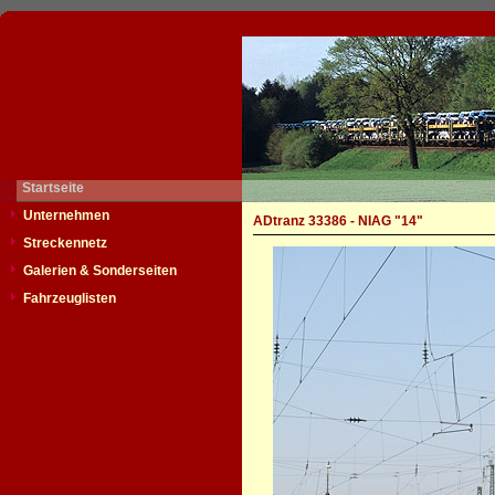
Startseite
Unternehmen
ADtranz 33386 - NIAG "14"
Streckennetz
Galerien & Sonderseiten
Fahrzeuglisten