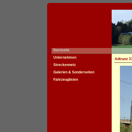
Startseite
Unternehmen
Adtranz 3
Streckennetz
Galerien & Sonderseiten
Fahrzeuglisten