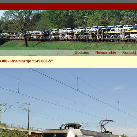
Updates
Newsarchiv
Kontakt
3386 - RheinCargo "145 086-5"