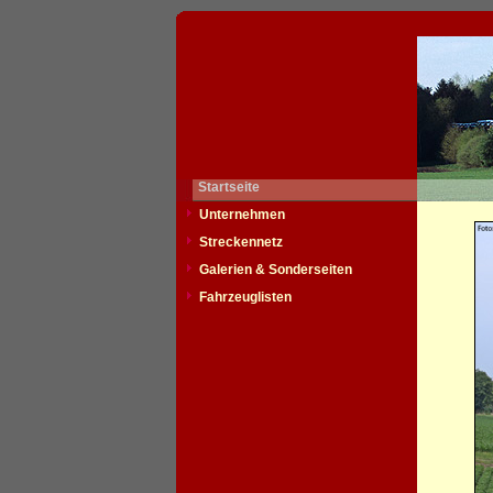
Startseite
Unternehmen
Streckennetz
Galerien & Sonderseiten
Fahrzeuglisten