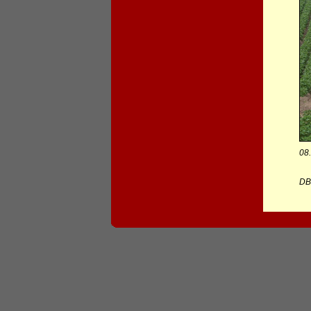
08
DB