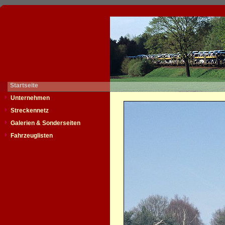
Startseite
Unternehmen
Streckennetz
Galerien & Sonderseiten
Fahrzeuglisten