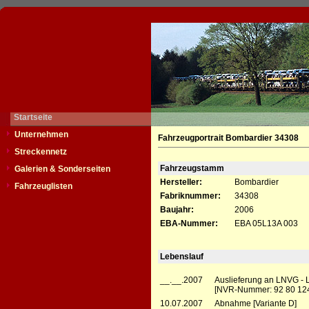
Startseite
Unternehmen
Fahrzeugportrait Bombardier 34308
Streckennetz
Fahrzeugstamm
Galerien & Sonderseiten
Hersteller:
Bombardier
Fahrzeuglisten
Fabriknummer:
34308
Baujahr:
2006
EBA-Nummer:
EBA 05L13A 003
Lebenslauf
__.__.2007
Auslieferung an LNVG - 
[NVR-Nummer: 92 80 12
10.07.2007
Abnahme [Variante D]