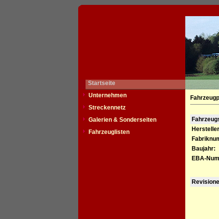
Startseite
Unternehmen
Fahrzeugp
Streckennetz
Fahrzeu
Galerien & Sonderseiten
Hersteller
Fahrzeuglisten
Fabriknu
Baujahr:
EBA-Num
Revision