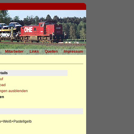
Mitarbeiter
Links
Quellen
Impressum
tails
uf
load
ngen ausblenden
nen
u+Weiß+Pastellgelb