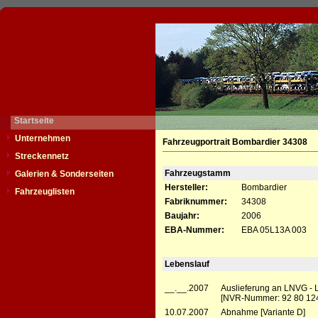
Startseite
Unternehmen
Fahrzeugportrait Bombardier 34308
Streckennetz
Fahrzeugstamm
Galerien & Sonderseiten
Hersteller:
Bombardier
Fahrzeuglisten
Fabriknummer:
34308
Baujahr:
2006
EBA-Nummer:
EBA 05L13A 003
Lebenslauf
__.__.2007
Auslieferung an LNVG - 
[NVR-Nummer: 92 80 12
10.07.2007
Abnahme [Variante D]