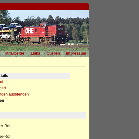
Mitarbeiter
Links
Quellen
Impressum
tails
uf
load
ngen ausblenden
nen
er-Rot
er-Rot