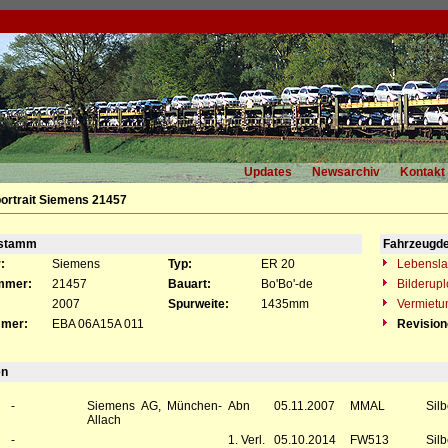
Updates
Newsarchiv
Kontakt
ortrait Siemens 21457
gstamm
Fahrzeugde
:
Siemens
Typ:
ER 20
Lebensla
mmer:
21457
Bauart:
Bo'Bo'-de
Bilderup
2007
Spurweite:
1435mm
Vermietu
mer:
EBA 06A15A 011
Revisio
en
-
Siemens AG, München-
Abn
05.11.2007
MMAL
Silb
Allach
-
1. Verl.
05.10.2014
FW513
Silb