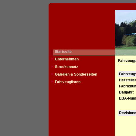
Startseite
Unternehmen
Fahrzeugp
Streckennetz
Fahrzeu
Galerien & Sonderseiten
Hersteller
Fahrzeuglisten
Fabriknu
Baujahr:
EBA-Num
Revision