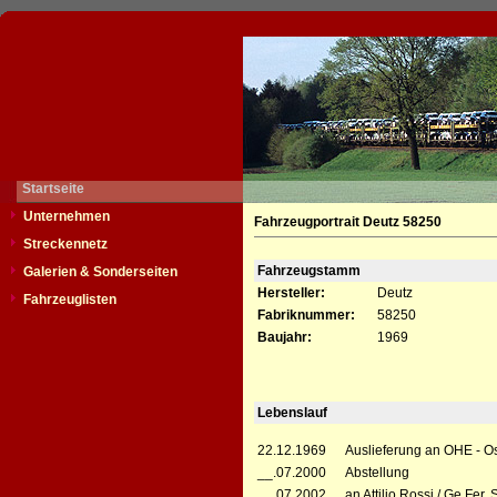
Startseite
Unternehmen
Fahrzeugportrait Deutz 58250
Streckennetz
Fahrzeugstamm
Galerien & Sonderseiten
Hersteller:
Deutz
Fahrzeuglisten
Fabriknummer:
58250
Baujahr:
1969
Lebenslauf
22.12.1969
Auslieferung an OHE - O
__.07.2000
Abstellung
__.07.2002
an Attilio Rossi / Ge.Fer.