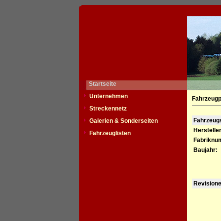
Startseite
Unternehmen
Fahrzeugp
Streckennetz
Fahrzeu
Galerien & Sonderseiten
Hersteller
Fahrzeuglisten
Fabriknu
Baujahr:
Revision