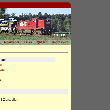
Mitarbeiter
Links
Quellen
Impressum
tails
uf
load
nen
 1 Zierstreifen