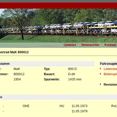
Updates
Newsarchiv
Kontakt
ortrait MaK 800012
gstamm
Fahrzeugde
:
MaK
Typ:
800 D
Lebensla
mmer:
800012
Bauart:
D-dh
Bilderup
1954
Spurweite:
1435 mm
Revisio
en
-
OHE
HU
11.05.1973
Rot,
-
11.05.1979