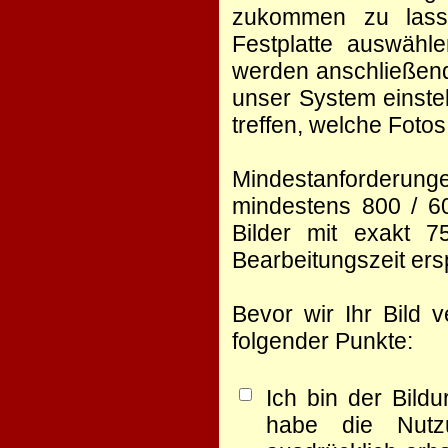
zukommen zu lasse
Festplatte auswähl
werden anschließend
unser System einste
treffen, welche Foto
Mindestanforderunge
mindestens 800 / 60
Bilder mit exakt 
Bearbeitungszeit er
Bevor wir Ihr Bild 
folgender Punkte:
Ich bin der Bild
habe die Nutz