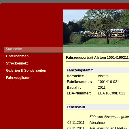
Startseite
Unternehmen
Fahrzeugportrait Alstom 10014160211
Streckennetz
Fahrzeugstamm
Galerien & Sonderseiten
Hersteller:
Alstom
Fahrzeuglisten
Fabriknummer:
1001416-021
Baujahr:
2011
EBA-Nummer:
EBA 10C09B 021
Lebenslauf
500. von Alstom ausgelie
02.11.2011
Abnahme
03.11.2011
Auslieferung an LNVG -