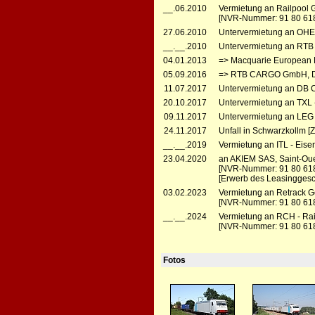
__.06.2010
Vermietung an Railpool 
[NVR-Nummer: 91 80 618
27.06.2010
Untervermietung an OHE 
__.__.2010
Untervermietung an RTB 
04.01.2013
=> Macquarie European R
05.09.2016
=> RTB CARGO GmbH, Düre
11.07.2017
Untervermietung an DB C
20.10.2017
Untervermietung an TXL - 
09.11.2017
Untervermietung an LEG -
24.11.2017
Unfall in Schwarzkollm 
__.__.2019
Vermietung an ITL - Eis
23.04.2020
an AKIEM SAS, Saint-Ou
[NVR-Nummer: 91 80 61
[Erwerb des Leasinggesc
03.02.2023
Vermietung an Retrack G
[NVR-Nummer: 91 80 61
__.__.2024
Vermietung an RCH - Rai
[NVR-Nummer: 91 80 61
Fotos