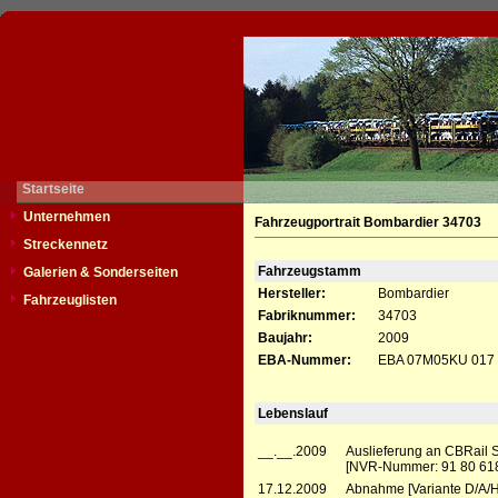
Startseite
Unternehmen
Fahrzeugportrait Bombardier 34703
Streckennetz
Fahrzeugstamm
Galerien & Sonderseiten
Hersteller:
Bombardier
Fahrzeuglisten
Fabriknummer:
34703
Baujahr:
2009
EBA-Nummer:
EBA 07M05KU 017
Lebenslauf
__.__.2009
Auslieferung an CBRail S
[NVR-Nummer: 91 80 61
17.12.2009
Abnahme [Variante D/A/H