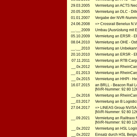
29.03.2005
Vermietung an ACTS Neder
20.05.2005
Vermietung an DLC - Dil
01.01.2007
Vergabe der NVR-Numme
24.06.2008
=> Crossrail Benelux N.V
__.__.2009
Umbau [Ausrüstung mit 
05.10.2009
Vermietung an ERSR - ER
08.04.2010
Vermietung an OHE - Ost
__.__.2010
Vermietung an Unbekannt
20.10.2010
Vermietung an ERSR - ER
07.11.2011
Vermietung an RTB Cargo
__.0x.2012
Vermietung an RheinCarg
__.01.2013
Vermietung an RheinCarg
__.0x.2015
Vermietung an HHPI - Hea
16.07.2015
an BRLL - Beacon Rail L
[NVR-Nummer: 92 80 12
__.0x.2016
Vermietung an RheinCarg
__.03.2017
Vermietung an B Logistic
27.04.2017
=> LINEAS Group NV/SA, 
[NVR-Nummer: 92 80 126
__.09.2021
Vermietung an Railtraxx 
[NVR-Nummer: 92 80 12
__.0x.2022
Vermietung an HSL Logi
__.0x.2022
Einsatz durch HSL Belg