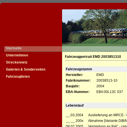
Startseite
Unternehmen
Fahrzeugportrait EMD 2003851310
Streckennetz
Fahrzeugstamm
Galerien & Sonderseiten
Hersteller:
EMD
Fahrzeuglisten
Fabriknummer:
20038513-10
Baujahr:
2004
EBA-Nummer:
EBA 00L13C 037
Lebenslauf
__.03.2004
Auslieferung an MRCE - M
__.__.200x
Abnahme [Variante D/B/
08.02.2005
Vermietung an R4C - rail