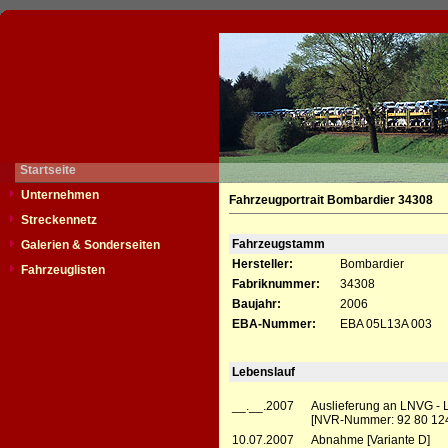
Startseite
Unternehmen
Fahrzeugportrait Bombardier 34308
Streckennetz
Fahrzeugstamm
Galerien & Sonderseiten
Hersteller:
Bombardier
Fahrzeuglisten
Fabriknummer:
34308
Baujahr:
2006
EBA-Nummer:
EBA 05L13A 003
Lebenslauf
__.__.2007
Auslieferung an LNVG - 
[NVR-Nummer: 92 80 12
10.07.2007
Abnahme [Variante D]