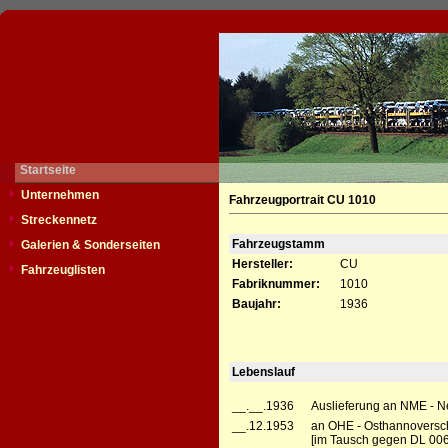
Startseite
Unternehmen
Fahrzeugportrait CU 1010
Streckennetz
Fahrzeugstamm
Galerien & Sonderseiten
Hersteller:
CU
Fahrzeuglisten
Fabriknummer:
1010
Baujahr:
1936
Lebenslauf
__.__.1936
Auslieferung an NME - Ne
__.12.1953
an OHE - Osthannoversc
[im Tausch gegen DL 00