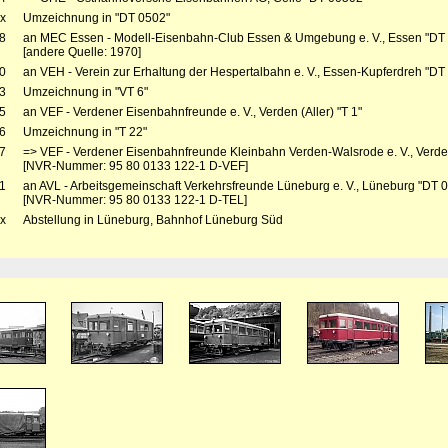
x
Umzeichnung in "DT 0502"
8
an MEC Essen - Modell-Eisenbahn-Club Essen & Umgebung e. V., Essen "DT
[andere Quelle: 1970]
0
an VEH - Verein zur Erhaltung der Hespertalbahn e. V., Essen-Kupferdreh "DT
3
Umzeichnung in "VT 6"
5
an VEF - Verdener Eisenbahnfreunde e. V., Verden (Aller) "T 1"
6
Umzeichnung in "T 22"
7
=> VEF - Verdener Eisenbahnfreunde Kleinbahn Verden-Walsrode e. V., Verden 
[NVR-Nummer: 95 80 0133 122-1 D-VEF]
1
an AVL - Arbeitsgemeinschaft Verkehrsfreunde Lüneburg e. V., Lüneburg "DT 
[NVR-Nummer: 95 80 0133 122-1 D-TEL]
x
Abstellung in Lüneburg, Bahnhof Lüneburg Süd