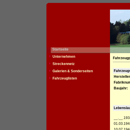
Startseite
Unternehmen
Fahrzeugpo
Streckennetz
Fahrzeu
Galerien & Sonderseiten
Hersteller
Fahrzeuglisten
Fabriknu
Baujahr:
Lebensla
__.__.193
01.03.194
10.07.194