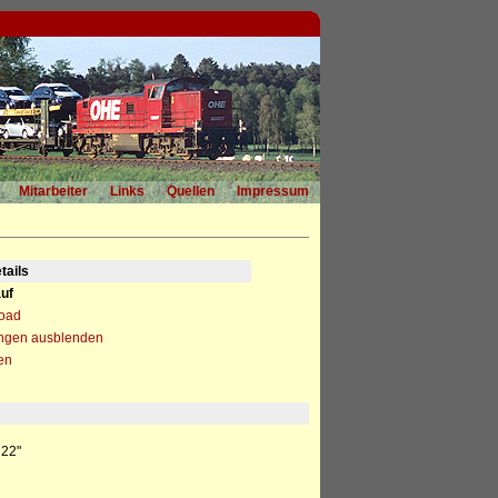
Mitarbeiter
Links
Quellen
Impressum
tails
uf
load
ngen ausblenden
en
 22"