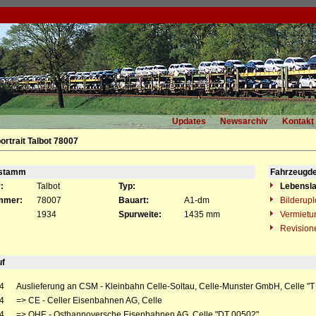
Updates
Newsarchiv
Kontakt
rtrait Talbot 78007
gstamm
Fahrzeugde
:
Talbot
Typ:
Lebensla
mmer:
78007
Bauart:
A1-dm
Bilderup
1934
Spurweite:
1435 mm
Vermietu
Revision
uf
4
Auslieferung an CSM - Kleinbahn Celle-Soltau, Celle-Munster GmbH, Celle "T
4
=> CE - Celler Eisenbahnen AG, Celle
4
=> OHE - Osthannoversche Eisenbahnen AG, Celle "DT 00502"