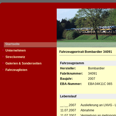
Startseite
Unternehmen
Fahrzeugportrait Bombardier 34091
Streckennetz
Fahrzeugstamm
Galerien & Sonderseiten
Hersteller:
Bombardier
Fahrzeuglisten
Fabriknummer:
34091
Baujahr:
2007
EBA-Nummer:
EBA 04K11C 065
Lebenslauf
__.__.2007
Auslieferung an LNVG - 
11.07.2007
Abnahme
11.07.2007
Vermietung an metronom 