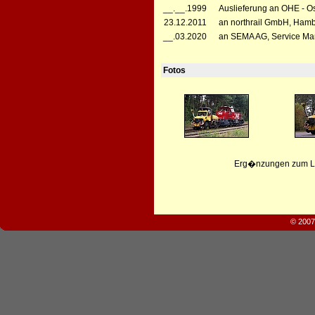
__.__.1999
Auslieferung an OHE - O
23.12.2011
an northrail GmbH, Ham
__.03.2020
an SEMA AG, Service Man
Fotos
Erg�nzungen zum Leb
© 2007