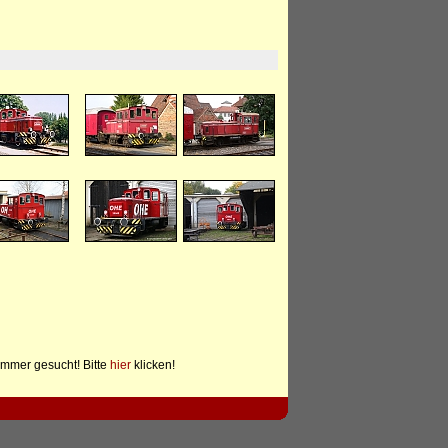
mmer gesucht! Bitte
hier
klicken!