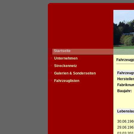
Startseite
Unternehmen
Fahrzeugp
Streckennetz
Fahrzeu
Galerien & Sonderseiten
Hersteller
Fahrzeuglisten
Fabriknu
Baujahr:
Lebensla
30.06.196
29.06.196
03.03.201