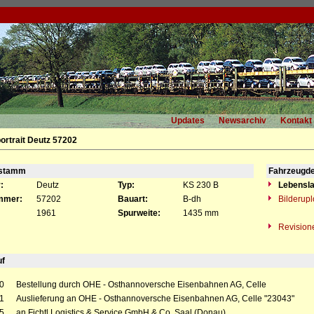
Updates
Newsarchiv
Kontakt
ortrait Deutz 57202
gstamm
Fahrzeugde
:
Deutz
Typ:
KS 230 B
Lebensla
mmer:
57202
Bauart:
B-dh
Bilderup
1961
Spurweite:
1435 mm
Revision
uf
0
Bestellung durch OHE - Osthannoversche Eisenbahnen AG, Celle
1
Auslieferung an OHE - Osthannoversche Eisenbahnen AG, Celle "23043"
5
an Fichtl Logistics & Service GmbH & Co, Saal (Donau)