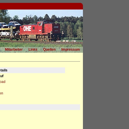
Mitarbeiter
Links
Quellen
Impressum
tails
uf
load
en