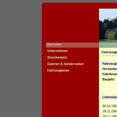
Startseite
Unternehmen
Fahrzeugp
Streckennetz
Fahrzeu
Galerien & Sonderseiten
Hersteller
Fahrzeuglisten
Fabriknu
Baujahr:
Lebensla
30.10.196
28.11.196
30.11.196