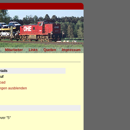
Mitarbeiter
Links
Quellen
Impressum
tails
uf
load
ngen ausblenden
ver "5"