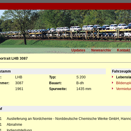
Updates
Newsarchiv
Kontakt
ortrait LHB 3087
gstamm
Fahrzeugde
:
LHB
Typ:
S 200
Lebensla
mmer:
3087
Bauart:
B-dh
Bilderup
1961
Spurweite:
1435 mm
Vermietu
uf
1
Auslieferung an Nordchemie - Norddeutsche Chemische Werke GmbH, Hanno
1
Abnahme
1
Indienststellung