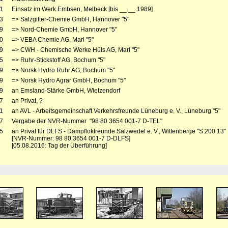
1
Einsatz im Werk Embsen, Melbeck [bis __.__.1989]
3
=> Salzgitter-Chemie GmbH, Hannover "5"
9
=> Nord-Chemie GmbH, Hannover "5"
0
=> VEBA Chemie AG, Marl "5"
9
=> CWH - Chemische Werke Hüls AG, Marl "5"
5
=> Ruhr-Stickstoff AG, Bochum "5"
9
=> Norsk Hydro Ruhr AG, Bochum "5"
9
=> Norsk Hydro Agrar GmbH, Bochum "5"
9
an Emsland-Stärke GmbH, Wietzendorf
7
an Privat, ?
1
an AVL - Arbeitsgemeinschaft Verkehrsfreunde Lüneburg e. V., Lüneburg "5"
7
Vergabe der NVR-Nummer "98 80 3654 001-7 D-TEL"
5
an Privat für DLFS - Dampflokfreunde Salzwedel e. V., Wittenberge "S 200 13"
[NVR-Nummer: 98 80 3654 001-7 D-DLFS]
[05.08.2016: Tag der Überführung]