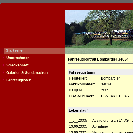
Startseite
Unternehmen
Fahrzeugportrait Bombardier 34034
Streckennetz
Fahrzeugstamm
Galerien & Sonderseiten
Hersteller:
Bombardier
Fahrzeuglisten
Fabriknummer:
34034
Baujahr:
2005
EBA-Nummer:
EBA 04K11C 045
Lebenslauf
__.__.2005
Auslieferung an LNVG -
13.09.2005
Abnahme
13.09.2005
Vermietung an metronom