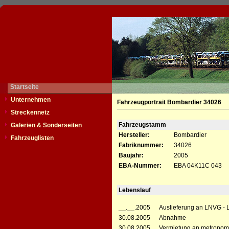
Startseite
Unternehmen
Fahrzeugportrait Bombardier 34026
Streckennetz
Fahrzeugstamm
Galerien & Sonderseiten
Hersteller:
Bombardier
Fahrzeuglisten
Fabriknummer:
34026
Baujahr:
2005
EBA-Nummer:
EBA 04K11C 043
Lebenslauf
__.__.2005
Auslieferung an LNVG -
30.08.2005
Abnahme
30.08.2005
Vermietung an metronom