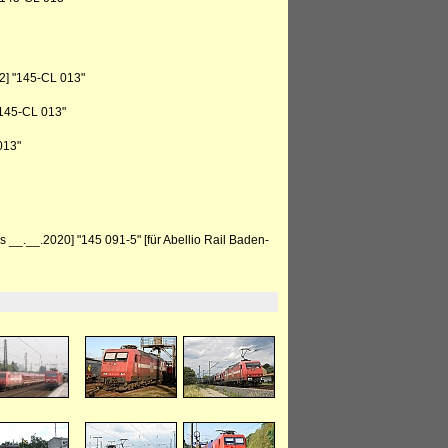
2] "145-CL 013"
"145-CL 013"
013"
__.__.2020] "145 091-5" [für Abellio Rail Baden-