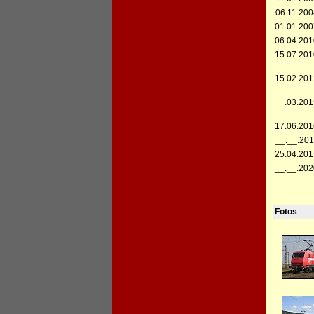
06.11.200
01.01.200
06.04.201
15.07.201
15.02.201
__.03.201
17.06.201
__.__.201
25.04.201
__.__.202
Fotos