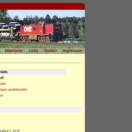
Mitarbeiter
Links
Quellen
Impressum
tails
uf
load
ngen ausblenden
en
"145-CL 013"