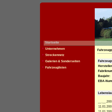
Startseite
Unternehmen
Fahrzeugp
Streckennetz
Fahrzeu
Galerien & Sonderseiten
Hersteller
Fahrzeuglisten
Fabriknu
Baujahr:
EBA-Num
Lebensla
__.__.200
11.01.200
11.01.200