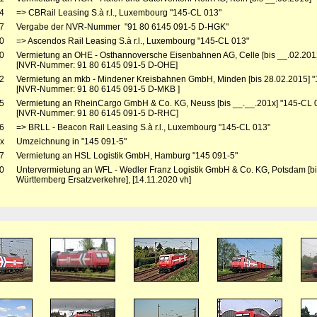
4
=> CBRail Leasing S.à r.l., Luxembourg "145-CL 013"
7
Vergabe der NVR-Nummer "91 80 6145 091-5 D-HGK"
0
=> Ascendos Rail Leasing S.à r.l., Luxembourg "145-CL 013"
0
Vermietung an OHE - Osthannoversche Eisenbahnen AG, Celle [bis __.02.201
[NVR-Nummer: 91 80 6145 091-5 D-OHE]
2
Vermietung an mkb - Mindener Kreisbahnen GmbH, Minden [bis 28.02.2015] 
[NVR-Nummer: 91 80 6145 091-5 D-MKB ]
5
Vermietung an RheinCargo GmbH & Co. KG, Neuss [bis __.__.201x] "145-CL 
[NVR-Nummer: 91 80 6145 091-5 D-RHC]
6
=> BRLL - Beacon Rail Leasing S.à r.l., Luxembourg "145-CL 013"
x
Umzeichnung in "145 091-5"
7
Vermietung an HSL Logistik GmbH, Hamburg "145 091-5"
0
Untervermietung an WFL - Wedler Franz Logistik GmbH & Co. KG, Potsdam [bis 
Württemberg Ersatzverkehre], [14.11.2020 vh]