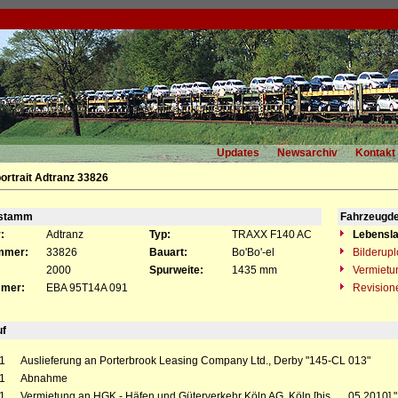
Updates
Newsarchiv
Kontakt
ortrait Adtranz 33826
gstamm
Fahrzeugde
:
Adtranz
Typ:
TRAXX F140 AC
Lebensla
mmer:
33826
Bauart:
Bo'Bo'-el
Bilderup
2000
Spurweite:
1435 mm
Vermietu
mer:
EBA 95T14A 091
Revision
uf
1
Auslieferung an Porterbrook Leasing Company Ltd., Derby "145-CL 013"
1
Abnahme
1
Vermietung an HGK - Häfen und Güterverkehr Köln AG, Köln [bis __.05.2010] 