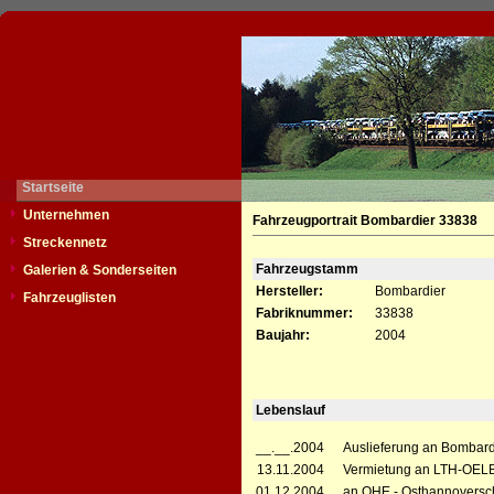
Startseite
Unternehmen
Fahrzeugportrait Bombardier 33838
Streckennetz
Fahrzeugstamm
Galerien & Sonderseiten
Hersteller:
Bombardier
Fahrzeuglisten
Fabriknummer:
33838
Baujahr:
2004
Lebenslauf
__.__.2004
Auslieferung an Bombard
13.11.2004
Vermietung an LTH-OELBA
01.12.2004
an OHE - Osthannoversc