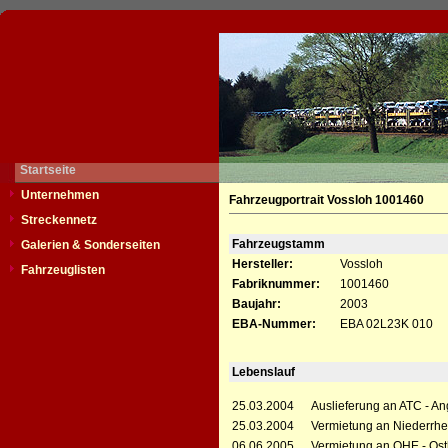
Startseite
Unternehmen
Fahrzeugportrait Vossloh 1001460
Streckennetz
Fahrzeugstamm
Galerien & Sonderseiten
Hersteller:
Vossloh
Fahrzeuglisten
Fabriknummer:
1001460
Baujahr:
2003
EBA-Nummer:
EBA 02L23K 010
Lebenslauf
25.03.2004
Auslieferung an ATC - A
25.03.2004
Vermietung an Niederrhei
06.06.2005
Vermietung an OHE - Ost