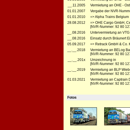
__.11.2005
Vermietung an OHE - Ost
01.01.2007
Vergabe der NVR-Numme
01.01.2010
=> Alpha Trains Belgium
28.08.2012
=> OHE Cargo GmbH, Cell
[NVR-Nummer: 92 80 127
__.08.2016
Untervermietung an VTG 
__.08.2016
Einsatz durch Bräunert 
05.09.2017
=> Retrack GmbH & Co. K
__.__.2018
Vermietung an BELog Bau
[NVR-Nummer: 92 80 12
__.__.201x
Umzeichnung in
[NVR-Nummer: 92 80 12
__.__.2019
Vermietung an BLP Wiebe
[NVR-Nummer: 92 80 12
01.03.2021
Vermietung an Captrain
[NVR-Nummer: 92 80 12
Fotos