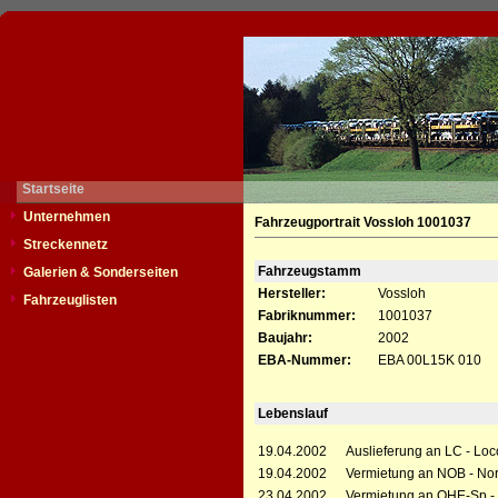
Startseite
Unternehmen
Fahrzeugportrait Vossloh 1001037
Streckennetz
Fahrzeugstamm
Galerien & Sonderseiten
Hersteller:
Vossloh
Fahrzeuglisten
Fabriknummer:
1001037
Baujahr:
2002
EBA-Nummer:
EBA 00L15K 010
Lebenslauf
19.04.2002
Auslieferung an LC - Loc
19.04.2002
Vermietung an NOB - Nor
23.04.2002
Vermietung an OHE-Sp - 