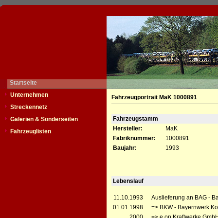
Startseite
Unternehmen
Fahrzeugportrait MaK 1000891
Streckennetz
Fahrzeugstamm
Galerien & Sonderseiten
Hersteller:
MaK
Fahrzeuglisten
Fabriknummer:
1000891
Baujahr:
1993
Lebenslauf
11.10.1993
Auslieferung an BAG - B
01.01.1998
=> BKW - Bayernwerk Ko
__.__.2000
=> e.on Kraftwerke GmbH