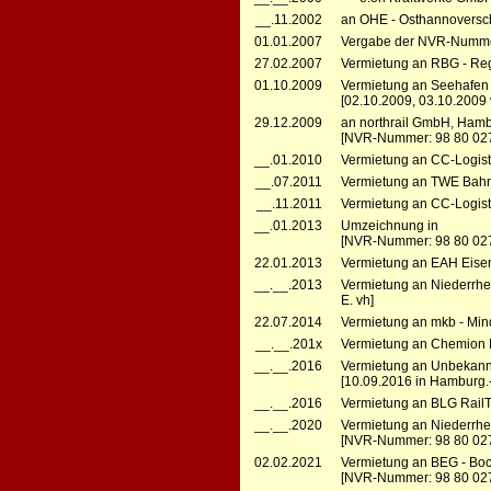
__.11.2002
an OHE - Osthannoversc
01.01.2007
Vergabe der NVR-Numme
27.02.2007
Vermietung an RBG - Reg
01.10.2009
Vermietung an Seehafen 
[02.10.2009, 03.10.2009 
29.12.2009
an northrail GmbH, Ham
[NVR-Nummer: 98 80 02
__.01.2010
Vermietung an CC-Logisti
__.07.2011
Vermietung an TWE Bahnbe
__.11.2011
Vermietung an CC-Logisti
__.01.2013
Umzeichnung in
[NVR-Nummer: 98 80 02
22.01.2013
Vermietung an EAH Eisen
__.__.2013
Vermietung an Niederrhei
E. vh]
22.07.2014
Vermietung an mkb - Min
__.__.201x
Vermietung an Chemion L
__.__.2016
Vermietung an Unbekann
[10.09.2016 in Hamburg.-W
__.__.2016
Vermietung an BLG RailTe
__.__.2020
Vermietung an Niederrhei
[NVR-Nummer: 98 80 02
02.02.2021
Vermietung an BEG - Boc
[NVR-Nummer: 98 80 02