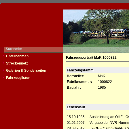
Startseite
Unternehmen
Fahrzeugportrait MaK 1000822
Streckennetz
Fahrzeugstamm
Galerien & Sonderseiten
Hersteller:
MaK
Fahrzeuglisten
Fabriknummer:
1000822
Baujahr:
1985
Lebenslauf
15.10.1985
Auslieferung an OHE - O
01.01.2007
Vergabe der NVR-Numme
28.08.2012
=> OHE Cargo GmbH, Ce