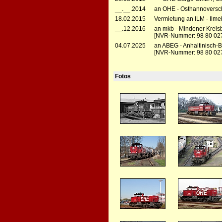
__.__.2014
an OHE - Osthannoversc
18.02.2015
Vermietung an ILM - Ilm
__.12.2016
an mkb - Mindener Krei
[NVR-Nummer: 98 80 02
04.07.2025
an ABEG - Anhaltinisch-
[NVR-Nummer: 98 80 02
Fotos