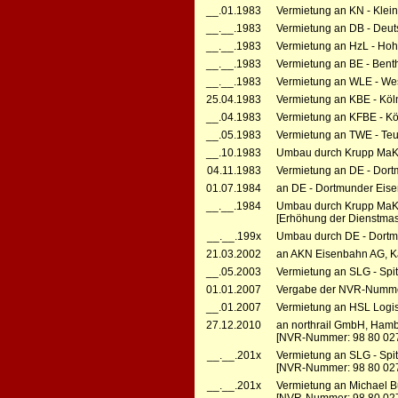
__.01.1983
Vermietung an KN - Kle
__.__.1983
Vermietung an DB - Deut
__.__.1983
Vermietung an HzL - Hoh
__.__.1983
Vermietung an BE - Bent
__.__.1983
Vermietung an WLE - Wes
25.04.1983
Vermietung an KBE - Köl
__.04.1983
Vermietung an KFBE - Köl
__.05.1983
Vermietung an TWE - Teu
__.10.1983
Umbau durch Krupp MaK 
04.11.1983
Vermietung an DE - Dort
01.07.1984
an DE - Dortmunder Eis
__.__.1984
Umbau durch Krupp MaK
[Erhöhung der Dienstmas
__.__.199x
Umbau durch DE - Dortm
21.03.2002
an AKN Eisenbahn AG, Ka
__.05.2003
Vermietung an SLG - Spi
01.01.2007
Vergabe der NVR-Numme
__.01.2007
Vermietung an HSL Logis
27.12.2010
an northrail GmbH, Ham
[NVR-Nummer: 98 80 02
__.__.201x
Vermietung an SLG - Spi
[NVR-Nummer: 98 80 02
__.__.201x
Vermietung an Michael Bu