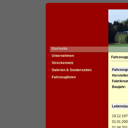
Startseite
Unternehmen
Fahrzeugp
Streckennetz
Fahrzeu
Galerien & Sonderseiten
Hersteller
Fahrzeuglisten
Fabriknu
Baujahr:
Lebensla
19.12.197
01.01.200
01.04.201