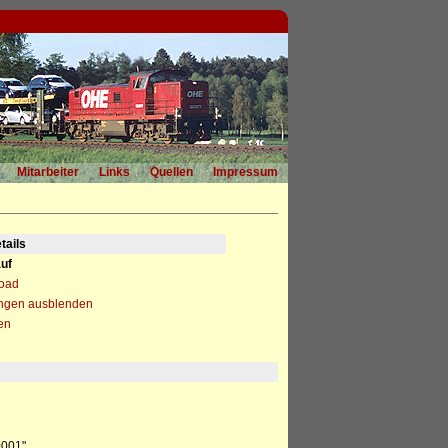
Mitarbeiter
Links
Quellen
Impressum
tails
uf
load
ngen ausblenden
en
0001"