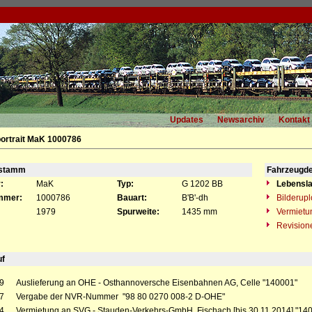
Updates
Newsarchiv
Kontakt
ortrait MaK 1000786
gstamm
Fahrzeugde
:
MaK
Typ:
G 1202 BB
Lebensla
mmer:
1000786
Bauart:
B'B'-dh
Bilderup
1979
Spurweite:
1435 mm
Vermietu
Revision
uf
9
Auslieferung an OHE - Osthannoversche Eisenbahnen AG, Celle "140001"
7
Vergabe der NVR-Nummer "98 80 0270 008-2 D-OHE"
4
Vermietung an SVG - Stauden-Verkehrs-GmbH, Fischach [bis 30.11.2014] "14