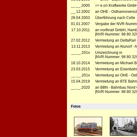
__.__.2000
=> e.on Kraftwerke GmbH
__.12.2002
an OHE - Osthannoversc
28.04.2003
Überführung nach Celle
01.01.2007
Vergabe der NVR-Numme
17.10.2011
an northrail GmbH, Ham
[NVR-Nummer: 98 80 32
27.02.2012
Vermietung an DeltaRail 
13.11.2013
Vermietung an Alunorf - 
__.__.201x
Umzeichnung in
[NVR-Nummer: 98 80 32
18.10.2014
Vermietung an Michael Bu
23.03.2015
Vermietung an Eisenbahn
__.__.201x
Vermietung an OHE - Ost
15.04.2019
Vermietung an BTE BahnT
__.__.2020
an BBN - Bahnbau Nord 
[NVR-Nummer: 98 80 32
Fotos