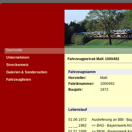
Startseite
Unternehmen
Fahrzeugportrait MaK 1000492
Streckennetz
Fahrzeugstamm
Galerien & Sonderseiten
Hersteller:
MaK
Fahrzeuglisten
Fabriknummer:
1000492
Baujahr:
1972
Lebenslauf
01.06.1972
Auslieferung an BBI - Ba
__.__.1982
=> BAG - Bayernwerk AG
01.01.1998
=> BKW - Bayernwerk Ko