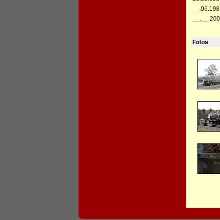
__.06.198
__.__.200
Fotos