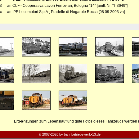
3
an CLF - Cooperativa Lavori Ferroviari, Bologna "14" [amtl. Nr. "T 3649"]
x
an IPE Locomotori S.p.A., Pradelle di Nogarole Rocca [08.09.2003 vh]
Erg�nzungen zum Lebenslauf und gute Fotos dieses Fahrzeugs werden i
© 2007-2026 by bahnbetriebswerk-13.de