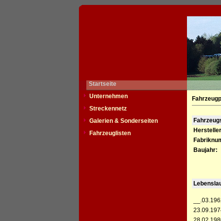
Startseite
Unternehmen
Fahrzeugp
Streckennetz
Fahrzeu
Galerien & Sonderseiten
Hersteller
Fahrzeuglisten
Fabriknu
Baujahr:
Lebensla
__.03.196
23.09.197
28.02.198