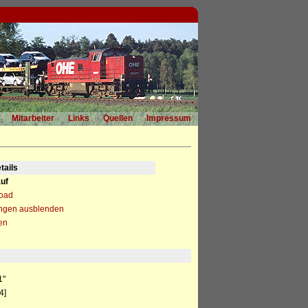
Mitarbeiter
Links
Quellen
Impressum
tails
uf
load
ngen ausblenden
en
1"
4]