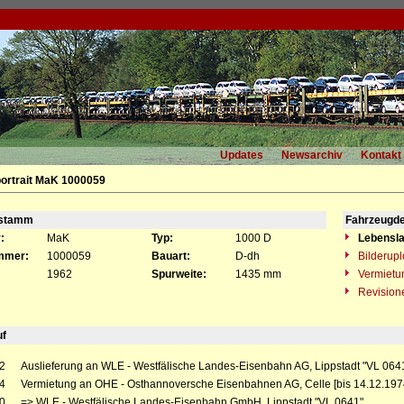
Updates
Newsarchiv
Kontakt
ortrait MaK 1000059
gstamm
Fahrzeugde
:
MaK
Typ:
1000 D
Lebensla
mmer:
1000059
Bauart:
D-dh
Bilderup
1962
Spurweite:
1435 mm
Vermietu
Revision
uf
2
Auslieferung an WLE - Westfälische Landes-Eisenbahn AG, Lippstadt "VL 064
4
Vermietung an OHE - Osthannoversche Eisenbahnen AG, Celle [bis 14.12.197
0
=> WLE - Westfälische Landes-Eisenbahn GmbH, Lippstadt "VL 0641"