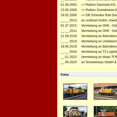
01.09.2003
=> Railion Danmark A/S, 
15.06.2008
=> Railion Scandinavia A
16.02.2009
=> DB Schenker Rail Dan
__.__.2013
an northrail GmbH, Hamb
01.07.2015
Vermietung an OHE - Ost
__.__.201x
Vermietung an OHE - Ost
21.09.2018
Vermietung an Bahndiens
__.__.2019
Vermietung an Unbekannt
18.09.2019
Vermietung an Bahndienst
__.__.2020
Vermietung an TX Logisti
__.01.2023
Vermietung an dispo-Tf R
__.09.2024
an Schweerbau GmbH & 
Fotos