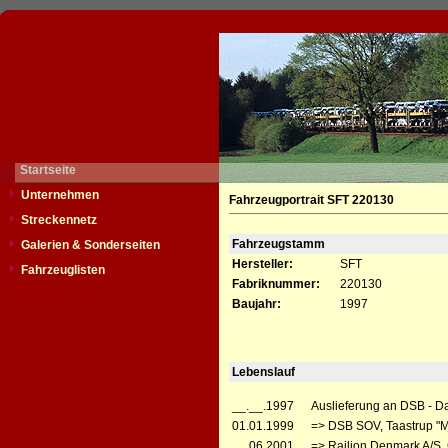
Startseite
Unternehmen
Fahrzeugportrait SFT 220130
Streckennetz
Fahrzeugstamm
Galerien & Sonderseiten
Hersteller:
SFT
Fahrzeuglisten
Fabriknummer:
220130
Baujahr:
1997
Lebenslauf
__.__.1997
Auslieferung an DSB - D
01.01.1999
=> DSB SOV, Taastrup "
__.06.2001
=> Railion Denmark A/S, 