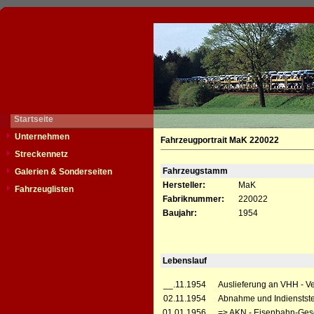
Startseite
Unternehmen
Fahrzeugportrait MaK 220022
Streckennetz
Fahrzeugstamm
Galerien & Sonderseiten
Hersteller:
MaK
Fahrzeuglisten
Fabriknummer:
220022
Baujahr:
1954
Lebenslauf
__.11.1954
Auslieferung an VHH - V
02.11.1954
Abnahme und Indienstste
01.01.1956
=> AKN - Eisenbahn-Gese