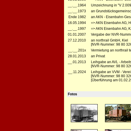
__.__.1964
Umzeichnung in "V 2.009
__.__.1973
an Grundstücksgemeinsch
Ende 1982
an AKN - Eisenbahn-Gese
16.05.1994
=> AKN Eisenbahn AG, H
__.__.1997
=> AKN Eisenbahn AG, Ka
01.01.2007
Vergabe der NVR-Numme
27.12.2010
an northrail GmbH, Kiel
[NVR-Nummer: 98 80 32
__.__.201x
Vermietung an northrail
28.01.2013
an Privat
__.01.2013
Leihgabe an AVL - Arbeit
[NVR-Nummer: 98 80 326
__.11.2024
Leihgabe an VVM - Vere
[NVR-Nummer: 98 80 32
[Überführung am 01.02.2
Fotos