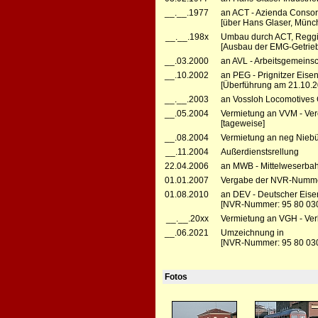
__.__.1977
an ACT - Azienda Consorz
[über Hans Glaser, Münc
__.__.198x
Umbau durch ACT, Reggi
[Ausbau der EMG-Getrieb
__.03.2000
an AVL - Arbeitsgemeins
__.10.2002
an PEG - Prignitzer Eise
[Überführung am 21.10.2
__.__.2003
an Vossloh Locomotives G
__.05.2004
Vermietung an VVM - Ver
[tageweise]
__.08.2004
Vermietung an neg Niebül
__.11.2004
Außerdienstsrellung
22.04.2006
an MWB - Mittelweserba
01.01.2007
Vergabe der NVR-Numme
01.08.2010
an DEV - Deutscher Eisen
[NVR-Nummer: 95 80 03
__.__.20xx
Vermietung an VGH - Ver
__.06.2021
Umzeichnung in
[NVR-Nummer: 95 80 03
Fotos