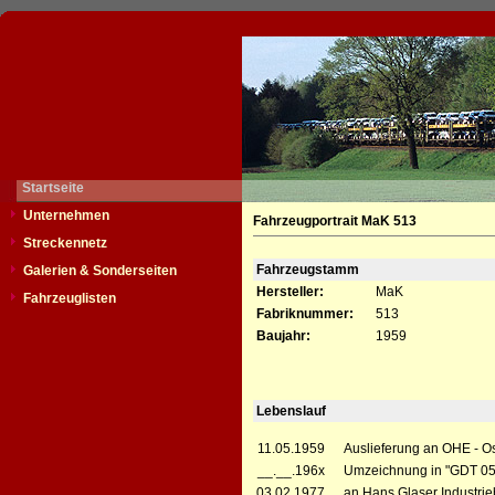
Startseite
Unternehmen
Fahrzeugportrait MaK 513
Streckennetz
Fahrzeugstamm
Galerien & Sonderseiten
Hersteller:
MaK
Fahrzeuglisten
Fabriknummer:
513
Baujahr:
1959
Lebenslauf
11.05.1959
Auslieferung an OHE - O
__.__.196x
Umzeichnung in "GDT 0
03.02.1977
an Hans Glaser Industri