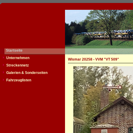
Startseite
Unternehmen
Wismar 20258 - VVM "VT 509"
Streckennetz
Galerien & Sonderseiten
Fahrzeuglisten