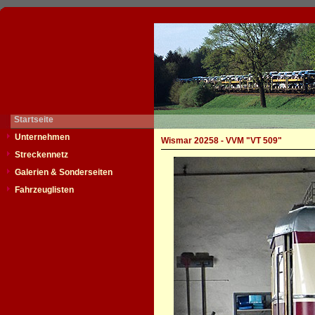
Startseite
Unternehmen
Wismar 20258 - VVM "VT 509"
Streckennetz
Galerien & Sonderseiten
Fahrzeuglisten