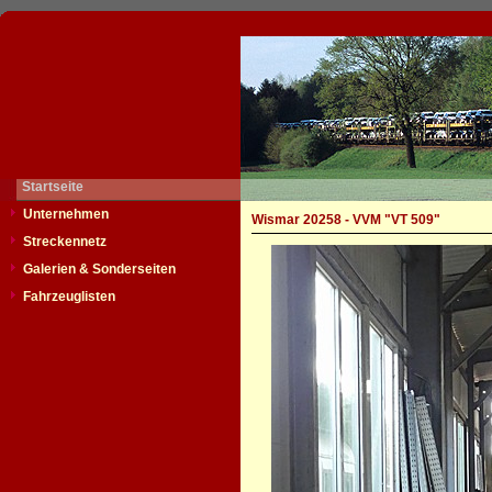
Startseite
Unternehmen
Wismar 20258 - VVM "VT 509"
Streckennetz
Galerien & Sonderseiten
Fahrzeuglisten