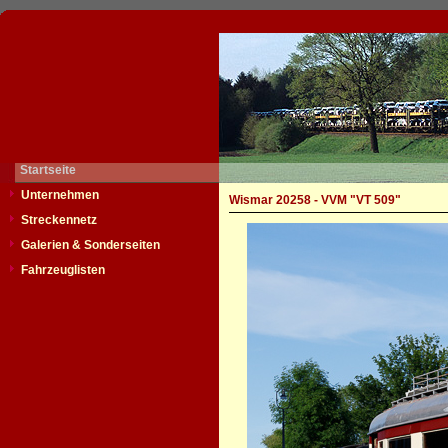
Startseite
Unternehmen
Wismar 20258 - VVM "VT 509"
Streckennetz
Galerien & Sonderseiten
Fahrzeuglisten