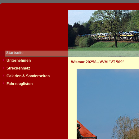
Startseite
Unternehmen
Wismar 20258 - VVM "VT 509"
Streckennetz
Galerien & Sonderseiten
Fahrzeuglisten