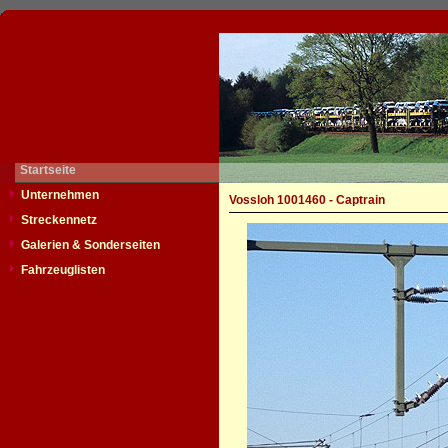
Startseite
Unternehmen
Vossloh 1001460 - Captrain
Streckennetz
Galerien & Sonderseiten
Fahrzeuglisten