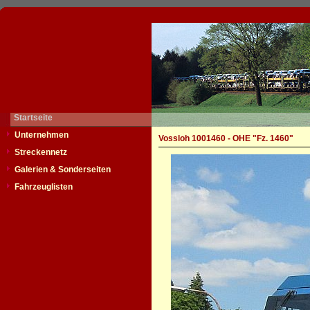
Startseite
Unternehmen
Vossloh 1001460 - OHE "Fz. 1460"
Streckennetz
Galerien & Sonderseiten
Fahrzeuglisten