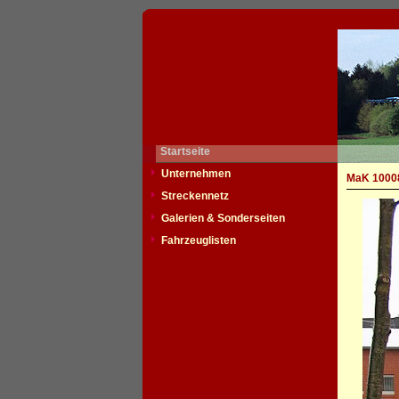
Startseite
Unternehmen
MaK 10008
Streckennetz
Galerien & Sonderseiten
Fahrzeuglisten