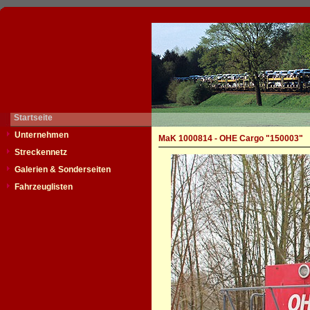
Startseite
Unternehmen
MaK 1000814 - OHE Cargo "150003"
Streckennetz
Galerien & Sonderseiten
Fahrzeuglisten