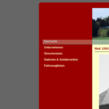
Startseite
Unternehmen
MaK 1000
Streckennetz
Galerien & Sonderseiten
Fahrzeuglisten