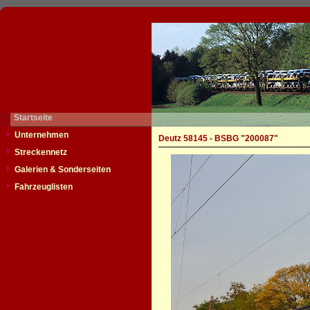
Startseite
Unternehmen
Deutz 58145 - BSBG "200087"
Streckennetz
Galerien & Sonderseiten
Fahrzeuglisten