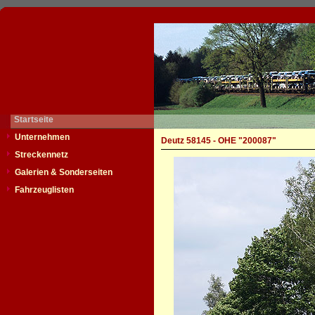
Startseite
Unternehmen
Deutz 58145 - OHE "200087"
Streckennetz
Galerien & Sonderseiten
Fahrzeuglisten