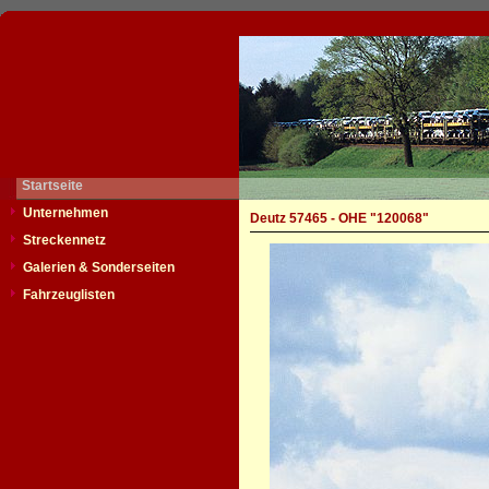
Startseite
Unternehmen
Deutz 57465 - OHE "120068"
Streckennetz
Galerien & Sonderseiten
Fahrzeuglisten