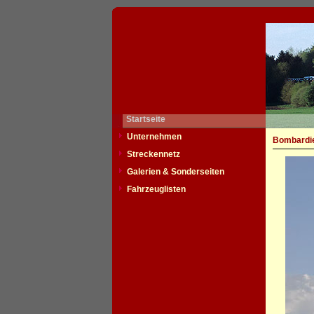
Startseite
Unternehmen
Bombardie
Streckennetz
Galerien & Sonderseiten
Fahrzeuglisten