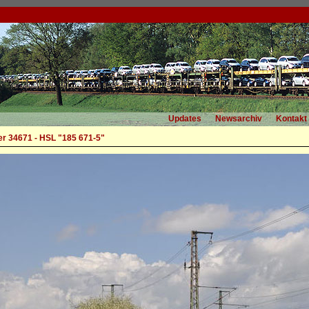
Updates
Newsarchiv
Kontakt
r 34671 - HSL "185 671-5"